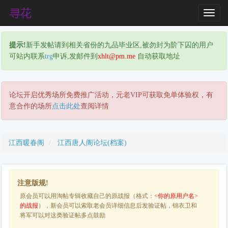
T
o
g
提示!
新手发帖请到相关省份的九品毕业区,被勿封为阶下囚的用户
g
可站内联系
trg
申诉,发邮件到
xhlt@pm.me
自动获取地址
l
e
N
a
论坛开启优秀场所免费推广活动，元老VIP可获取免单体验权，有
v
意合作的场所
点击此处
查阅详情
i
g
a
江西暖春阁
江西唐人阁论坛(档案)
t
i
o
n
注意版规!
原会员可以用淘帖专辑收藏自己的原战报（格式：
<你的原用户名>
的战报
），新会员可以索取老会员详细信息后发验证帖，锦衣卫和
将军可以对这类验证帖多点鼓励