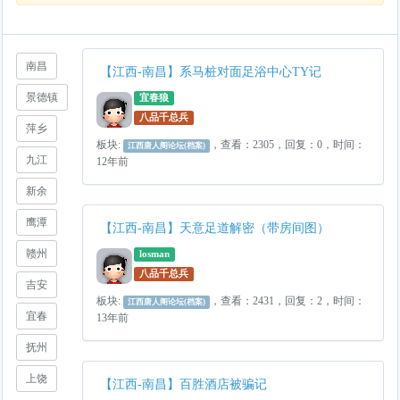
南昌
【江西-南昌】系马桩对面足浴中心TY记
景德镇
宜春狼
八品千总兵
萍乡
板块:
，查看：2305，回复：0，时间：
江西唐人阁论坛(档案)
九江
12年前
新余
鹰潭
【江西-南昌】天意足道解密（带房间图）
赣州
losman
八品千总兵
吉安
板块:
，查看：2431，回复：2，时间：
江西唐人阁论坛(档案)
宜春
13年前
抚州
上饶
【江西-南昌】百胜酒店被骗记