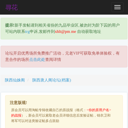
T
o
g
提示!
新手发帖请到相关省份的九品毕业区,被勿封为阶下囚的用户
g
可站内联系
trg
申诉,发邮件到
xhlt@pm.me
自动获取地址
l
e
N
a
论坛开启优秀场所免费推广活动，元老VIP可获取免单体验权，有
v
意合作的场所
点击此处
查阅详情
i
g
a
陕西仙姝阁
陕西唐人阁论坛(档案)
t
i
o
n
注意版规!
原会员可以用淘帖专辑收藏自己的原战报（格式：
<你的原用户名>
的战报
），新会员可以索取老会员详细信息后发验证帖，锦衣卫和
将军可以对这类验证帖多点鼓励