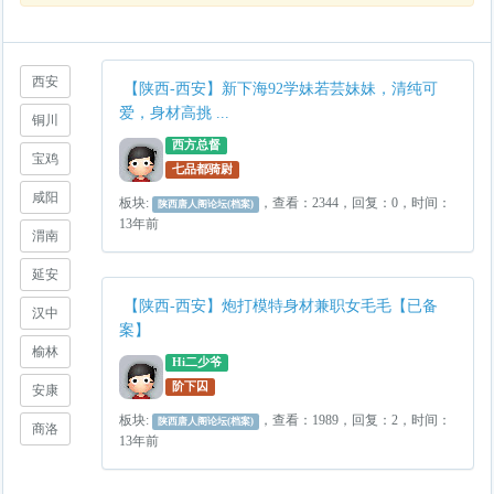
西安
【陕西-西安】新下海92学妹若芸妹妹，清纯可
爱，身材高挑 ...
铜川
西方总督
宝鸡
七品都骑尉
咸阳
板块:
，查看：2344，回复：0，时间：
陕西唐人阁论坛(档案)
13年前
渭南
延安
【陕西-西安】炮打模特身材兼职女毛毛【已备
汉中
案】
榆林
Hi二少爷
阶下囚
安康
板块:
，查看：1989，回复：2，时间：
陕西唐人阁论坛(档案)
商洛
13年前