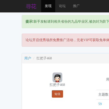
发现
论坛
推广
提示!
新手发帖请到相关省份的九品毕业区,被勿封为阶
论坛开启优秀场所免费推广活动，元老VIP可获取免单
用户
扛把子468
扛把子468
短信
主题数
59