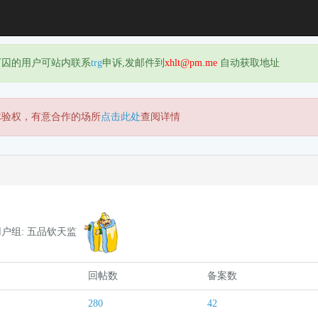
下囚的用户可站内联系
trg
申诉,发邮件到
xhlt@pm.me
自动获取地址
体验权，有意合作的场所
点击此处
查阅详情
用户组: 五品钦天监
回帖数
备案数
280
42