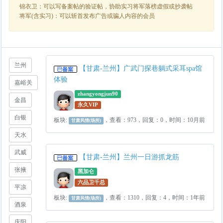
锦衣卫：可以写备案帖的验证帖，协助实习将军落榜虚假或抄袭帖
将军(含实习)：可以斩首发布广告或骗人内容的会员
兰州
【甘肃-兰州】广武门探巷躺式采耳spa馆
体验
嘉峪关
zhangyongjun90
金昌
永久VIP
白银
板块:
，查看：973，回复：0，时间：10月前
甘肃风情(场所)
天水
武威
【甘肃-兰州】兰州一日游抓龙筋
张掖
黑加仑
六品卫千总
平凉
板块:
，查看：1310，回复：4，时间：1年前
甘肃风情(场所)
酒泉
庆阳