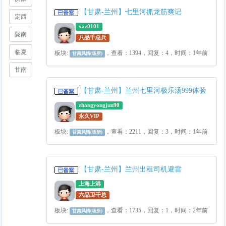
【甘肃-兰州】七里河抓龙筋爽记
定西
xaz0101
陇南
八品千总兵
临夏
板块:
，查看：1394，回复：4，时间：1年前
甘肃风情(场所)
甘南
【甘肃-兰州】兰州七里河极乐汤999体验
zhangyongjun90
永久VIP
板块:
，查看：2211，回复：3，时间：1年前
甘肃风情(场所)
【甘肃-兰州】兰州出租司机避雷
上海上港
六品卫千总
板块:
，查看：1735，回复：1，时间：2年前
甘肃风情(场所)