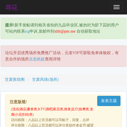
T
o
g
提示!
新手发帖请到相关省份的九品毕业区,被勿封为阶下囚的用户
g
可站内联系
trg
申诉,发邮件到
xhlt@pm.me
自动获取地址
l
e
N
a
论坛开启优秀场所免费推广活动，元老VIP可获取免单体验权，有
v
意合作的场所
点击此处
查阅详情
i
g
a
甘肃敦煌阁
甘肃风情(场所)
t
i
o
发表主题
n
注意版规!
(
洗浴|酒店|桑拿类,KTV|酒吧|夜店类,推拿|足疗|按摩类,发
廊|小店|扫街类
)
访问权限：八品以上官员都可以写帖子，回复，点评
评分权限：八品以上官员都可以评分奖励作者金币/威望