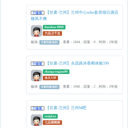
【甘肃-兰州】兰州中心soho套房假日酒店
楼凤不爽
huoshan 6868
六品卫千总
板块:
，查看：1644，回复：0，时间：2年前
甘肃风情(场所)
【甘肃-兰州】永昌路沐香阁体验599
zhangyongjun90
永久VIP
板块:
，查看：1940，回复：2，时间：2年前
甘肃风情(场所)
【甘肃-兰州】兰州M吧
tangkan
七品都骑尉