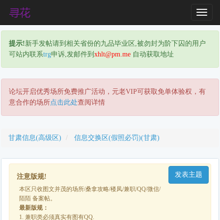
T
o
g
提示!
新手发帖请到相关省份的九品毕业区,被勿封为阶下囚的用户
g
可站内联系
trg
申诉,发邮件到
xhlt@pm.me
自动获取地址
l
e
N
a
论坛开启优秀场所免费推广活动，元老VIP可获取免单体验权，有
v
意合作的场所
点击此处
查阅详情
i
g
a
甘肃信息(高级区)
信息交换区(假照必罚)(甘肃)
t
i
o
发表主题
n
注意版规!
本区只收图文并茂的场所/桑拿攻略/楼凤/兼职/QQ/微信/
陌陌 备案帖。
最新版规：
1. 兼职类必须真实有图有QQ.