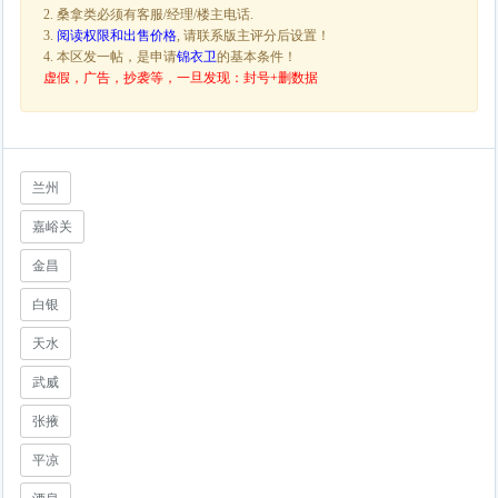
2. 桑拿类必须有客服/经理/楼主电话.
3.
阅读权限和出售价格
, 请联系版主评分后设置！
4. 本区发一帖，是申请
锦衣卫
的基本条件！
虚假，广告，抄袭等，一旦发现：封号+删数据
兰州
嘉峪关
金昌
白银
天水
武威
张掖
平凉