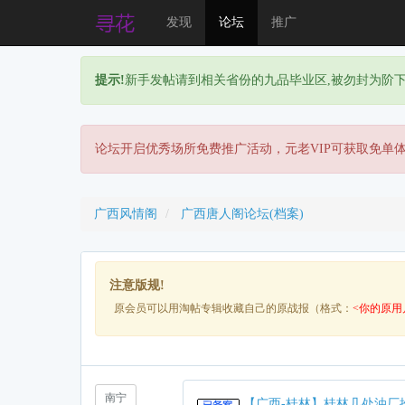
发现
论坛
推广
提示!
新手发帖请到相关省份的九品毕业区,被勿封为阶
论坛开启优秀场所免费推广活动，元老VIP可获取免单
广西风情阁
广西唐人阁论坛(档案)
注意版规!
原会员可以用淘帖专辑收藏自己的原战报（格式：
<你的原用
南宁
【广西-桂林】桂林几处油厂