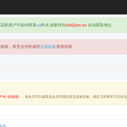
下囚的用户可站内联系
trg
申诉,发邮件到
xhlt@pm.me
自动获取地址
体验权，有意合作的场所
点击此处
查阅详情
户名>的战报
），新会员可以索取老会员详细信息后发验证帖，锦衣卫和将军可以对这
推荐