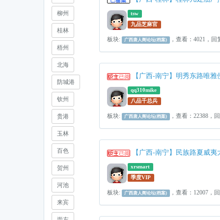
柳州
tsw
九品芝麻官
桂林
板块:
，查看：4021，回
广西唐人阁论坛(档案)
梧州
北海
【广西-南宁】明秀东路唯雅
防城港
qq310mike
钦州
八品千总兵
板块:
，查看：22388，
贵港
广西唐人阁论坛(档案)
玉林
百色
【广西-南宁】民族路夏威夷
xrsmart
贺州
季度VIP
河池
板块:
，查看：12007，
广西唐人阁论坛(档案)
来宾
崇左