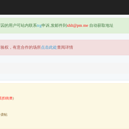
下囚的用户可站内联系
trg
申诉,发邮件到
xhlt@pm.me
自动获取地址
体验权，有意合作的场所
点击此处
查阅详情
店|扫街类
)
抄袭帖