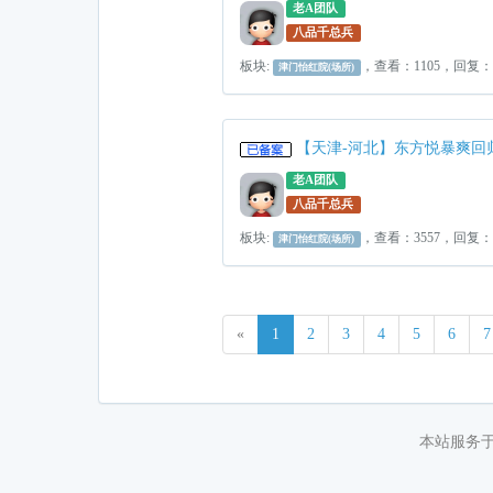
老A团队
八品千总兵
板块:
，查看：1105，回复
津门怡红院(场所)
【天津-河北】东方悦暴爽回
老A团队
八品千总兵
板块:
，查看：3557，回复：
津门怡红院(场所)
«
1
2
3
4
5
6
7
本站服务