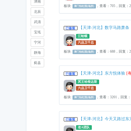
津南
板块:
，查看：705，回复：
津门怡红院(场所)
北辰
武清
【天津-河北】数字马路萧条
宝坻
江蛤蟆
宁河
六品卫千总
板块:
，查看：688，回复：
津门怡红院(场所)
静海
蓟县
【天津-河北】东方悦体验
[
冥王哈根达斯
六品卫千总
板块:
，查看：3201，回复：
津门怡红院(场所)
【天津-河北】今天又路过东
老A团队