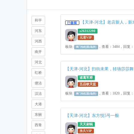
和平
【天津-河北】老店新人，
河东
z26312290
元老VIP
河西
板块:
，查看：3484，回复：
津门怡红院(场所)
南开
河北
【天津-河北】扫街未果，转场莎莎舞
红桥
诸葛军师
塘沽
五品钦天监
板块:
，查看：1820，回复
汉沽
津门怡红院(场所)
大港
东丽
【天津-河北】东方悦5号一般
天天刷锅
西青
永久VIP