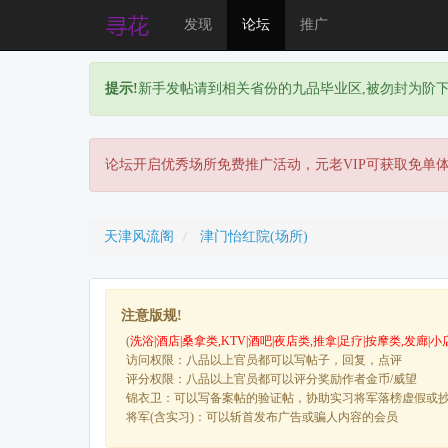
发现
论坛
推广
提示!
新手发帖请到相关省份的九品毕业区,被勿封为阶
论坛开启优秀场所免费推广活动，元老VIP可获取免单
天津风流阁
津门怡红院(场所)
注意版规!
(
洗浴|酒店|桑拿类,KTV|酒吧|夜店类,推拿|足疗|按摩类,发廊|小
访问权限：八品以上官员都可以写帖子，回复，点评
评分权限：八品以上官员都可以评分奖励作者金币/威望
锦衣卫：可以写备案帖的验证帖，协助实习将军落榜虚假或
将军(含实习)：可以斩首发布广告或骗人内容的会员