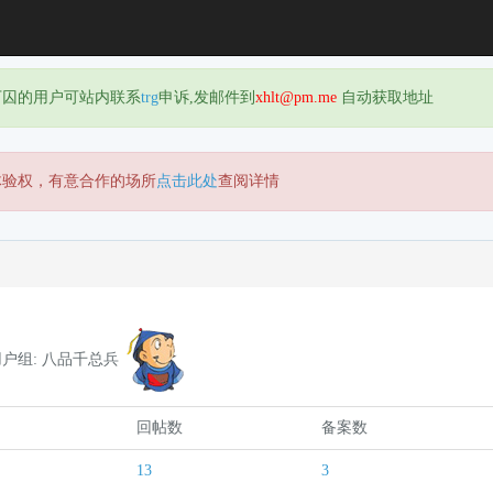
下囚的用户可站内联系
trg
申诉,发邮件到
xhlt@pm.me
自动获取地址
体验权，有意合作的场所
点击此处
查阅详情
用户组: 八品千总兵
回帖数
备案数
13
3