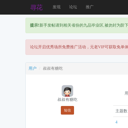
发现
论坛
推广
提示!
新手发帖请到相关省份的九品毕业区,被勿封为阶
论坛开启优秀场所免费推广活动，元老VIP可获取免单
用户
叔叔有糖吃
叔叔有糖吃
短信
主题数
4