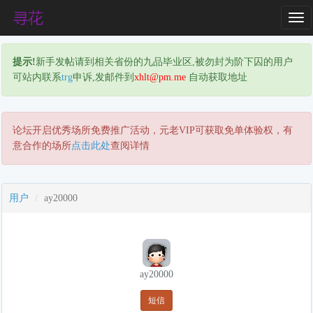
T
o
g
提示!
新手发帖请到相关省份的九品毕业区,被勿封为阶下囚的用户
g
可站内联系
trg
申诉,发邮件到
xhlt@pm.me
自动获取地址
l
e
N
a
论坛开启优秀场所免费推广活动，元老VIP可获取免单体验权，有
v
意合作的场所
点击此处
查阅详情
i
g
a
用户
ay20000
t
i
o
n
ay20000
短信