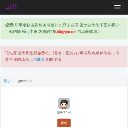
T
o
g
提示!
新手发帖请到相关省份的九品毕业区,被勿封为阶下囚的用户
g
可站内联系
trg
申诉,发邮件到
xhlt@pm.me
自动获取地址
l
e
N
a
论坛开启优秀场所免费推广活动，元老VIP可获取免单体验权，有
v
意合作的场所
点击此处
查阅详情
i
g
a
用户
guwenke
t
i
o
n
guwenke
短信