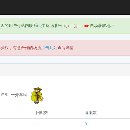
下囚的用户可站内联系
trg
申诉,发邮件到
xhlt@pm.me
自动获取地址
体验权，有意合作的场所
点击此处
查阅详情
用户组: 一介草民
回帖数
备案数
1
0