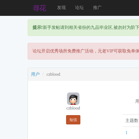
发现
论坛
推广
提示!
新手发帖请到相关省份的九品毕业区,被勿封为阶
论坛开启优秀场所免费推广活动，元老VIP可获取免单
用户
czblood
czblood
短信
主题数
1