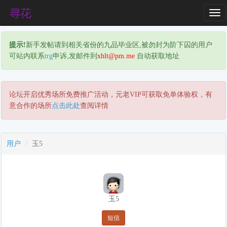
T
o
g
提示!
新手发帖请到相关省份的九品毕业区,被勿封为阶下囚的用户
g
可站内联系
trg
申诉,发邮件到
xhlt@pm.me
自动获取地址
l
e
N
a
论坛开启优秀场所免费推广活动，元老VIP可获取免单体验权，有
v
意合作的场所
点击此处
查阅详情
i
g
a
用户
玉5
t
i
o
n
玉5
短信