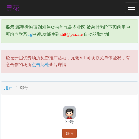
T
o
g
提示!
新手发帖请到相关省份的九品毕业区,被勿封为阶下囚的用户
g
可站内联系
trg
申诉,发邮件到
xhlt@pm.me
自动获取地址
l
e
N
a
论坛开启优秀场所免费推广活动，元老VIP可获取免单体验权，有
v
意合作的场所
点击此处
查阅详情
i
g
a
用户
邓哥
t
i
o
n
邓哥
短信