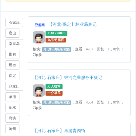
石家庄
【河北-保定】林业局爽记
唐山
1181770876
九品芝麻官
秦皇岛
板块:
，查看：4707，回复：1，时间：
河北唐人阁论坛(档案)
邯郸
7年前
邢台
保定
【河北-石家庄】银河之星服务不爽记
张家口
万人往常
一介草民
承德
板块:
，查看：4654，回复：1，时间：
河北唐人阁论坛(档案)
衡水
7年前
廊坊
沧州
【河北-石家庄】再游青园街