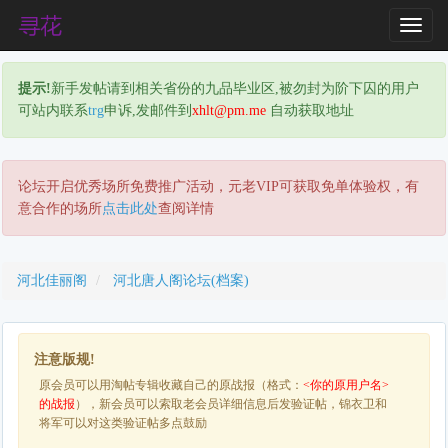
T
o
g
提示!
新手发帖请到相关省份的九品毕业区,被勿封为阶下囚的用户
g
可站内联系
trg
申诉,发邮件到
xhlt@pm.me
自动获取地址
l
e
N
a
论坛开启优秀场所免费推广活动，元老VIP可获取免单体验权，有
v
意合作的场所
点击此处
查阅详情
i
g
a
河北佳丽阁
河北唐人阁论坛(档案)
t
i
o
n
注意版规!
原会员可以用淘帖专辑收藏自己的原战报（格式：
<你的原用户名>
的战报
），新会员可以索取老会员详细信息后发验证帖，锦衣卫和
将军可以对这类验证帖多点鼓励